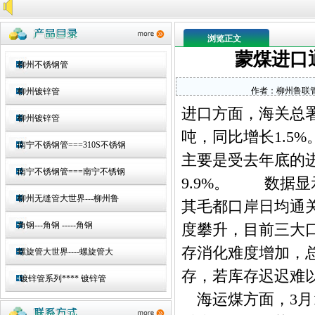
浏览正文
蒙煤进口
柳州不锈钢管
作者：
柳州鲁联
柳州镀锌管
进口方面，海关总署数
柳州镀锌管
吨，同比增长1.5%
南宁不锈钢管===310S不锈钢
主要是受去年底的进
南宁不锈钢管===南宁不锈钢
9.9%。 数据显
柳州无缝管大世界---柳州鲁
其毛都口岸日均通关
角钢---角钢 -----角钢
度攀升，目前三大口
存消化难度增加，
螺旋管大世界----螺旋管大
存，若库存迟迟难
镀锌管系列**** 镀锌管
海运煤方面，3月1