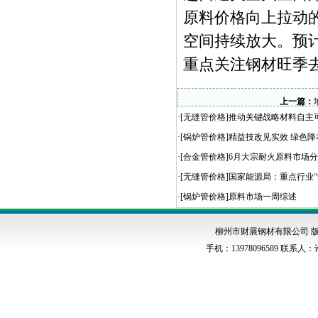
原料价格向上拉动
空间持续放大。预
重点关注钢材旺季
上一篇：
·[
无缝管价格
]
推动关键战略材料自主可
·[
锅炉管价格
]
精益技改见实效 绿色降
·[
合金管价格
]
6月大宗耐火原料市场
·[
无缝管价格
]
国家能源局：重点行业“
·[
锅炉管价格
]
原料市场一周综述
柳州市财展钢材有限公司 版权
手机：13978096589 联