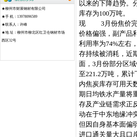
以来的下降趋势。分
★柳州市财展钢材有限公司
库存为100万吨
★手 机：13978096589
现 3月份焦价完
★联系人：许峰
价格偏强，副产品
★地 址：柳州市柳北区红卫仓钢材市场
西区32号
利用率为74%左右
存持续被消耗，近
面，3月份部分区域
至221.2万吨，
内焦炭库存可用天
期日均铁水产量将重
存及产业链需求正
动在于中东地缘冲
但因自身基本面偏
进口通关量大且口