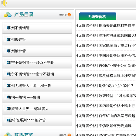
无缝管价格
·[
无缝管价格
]
推动关键战略材料自主可
柳州不锈钢管
·[
无缝管价格
]
浦项控股建成韩国最大
柳州镀锌管
·[
无缝管价格
]
国家能源局：重点行业“
柳州镀锌管
·[
无缝管价格
]
中国废钢铁应用协会信
南宁不锈钢管===310S不锈钢
·[
无缝管价格
]
鞍钢矿业鞍千公司新建
南宁不锈钢管===南宁不锈钢
·[
无缝管价格
]
焦炭价格后续上涨空间
柳州无缝管大世界---柳州鲁
·[
无缝管价格
]
钢铁“硬汉”也“怕冷”？
·[
无缝管价格
]
数智转型｜“词元出海”
角钢---角钢 -----角钢
·[
无缝管价格
]
国内废钢价格小幅上行
螺旋管大世界----螺旋管大
·[
无缝管价格
]
百年矿山的涅槃与跨越
镀锌管系列**** 镀锌管
·[
无缝管价格
]
不锈钢如何光亮如镜
·[
无缝管价格
]
绿钢”出海 广西钢铁17