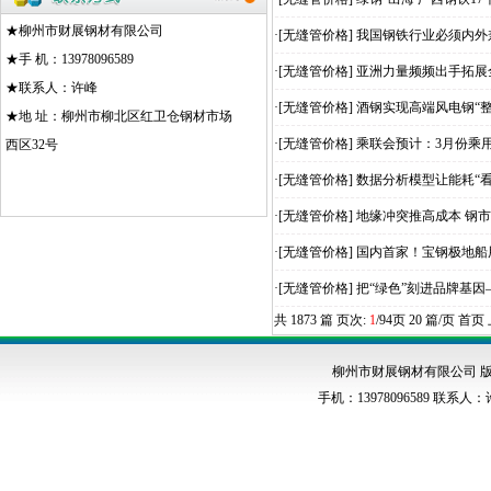
★柳州市财展钢材有限公司
·[
无缝管价格
]
我国钢铁行业必须内外
★手 机：13978096589
·[
无缝管价格
]
亚洲力量频频出手拓展
★联系人：许峰
·[
无缝管价格
]
酒钢实现高端风电钢“整
★地 址：柳州市柳北区红卫仓钢材市场
·[
无缝管价格
]
乘联会预计：3月份乘
西区32号
·[
无缝管价格
]
数据分析模型让能耗“看
·[
无缝管价格
]
地缘冲突推高成本 钢市
·[
无缝管价格
]
国内首家！宝钢极地船
·[
无缝管价格
]
把“绿色”刻进品牌基
共 1873 篇 页次:
1
/94页 20 篇/页 首
柳州市财展钢材有限公司 版权
手机：13978096589 联