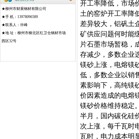
开工率降低，市场
★柳州市财展钢材有限公司
土的窑炉开工率降
★手 机：13978096589
差异较大，铝矾土
★联系人：许峰
矿供应问题何时能
★地 址：柳州市柳北区红卫仓钢材市场
西区32号
片石墨市场暂稳，
存减少，多数企业
镁砂上涨，电熔镁
低，多数企业以销
素影响下，高纯镁
价因素造成的电熔
镁砂价格维持稳定
半月，国内碳化硅
次上涨，每千瓦时电价
瓦时，电力成本明