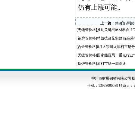
仍有上涨可能。
上一篇：
武钢资源鄂
·[
无缝管价格
]
推动关键战略材料自主可
·[
锅炉管价格
]
精益技改见实效 绿色降
·[
合金管价格
]
6月大宗耐火原料市场
·[
无缝管价格
]
国家能源局：重点行业“
·[
锅炉管价格
]
原料市场一周综述
柳州市财展钢材有限公司 版权
手机：13978096589 联