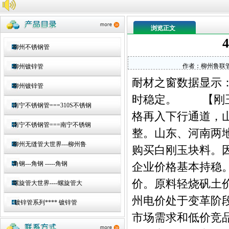
浏览正文
柳州不锈钢管
作者：
柳州鲁联
柳州镀锌管
耐材之窗数据显示
柳州镀锌管
时稳定。 【刚玉
南宁不锈钢管===310S不锈钢
格再入下行通道，山
南宁不锈钢管===南宁不锈钢
整。山东、河南两地
柳州无缝管大世界---柳州鲁
购买白刚玉块料。
角钢---角钢 -----角钢
企业价格基本持稳
价。原料轻烧矾土
螺旋管大世界----螺旋管大
州电价处于变革阶
镀锌管系列**** 镀锌管
市场需求和低价竞