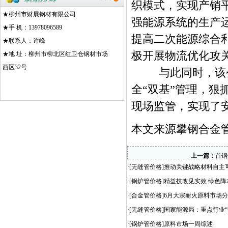
织模式，实现产销平
★柳州市财展钢材有限公司
强能源系统的生产
★手 机：13978096589
提高二次能源综合
★联系人：许峰
极开展物流优化攻
★地 址：柳州市柳北区红卫仓钢材市场
西区32号
与此同时，该公
全“双基”管理，
现场监管，实现了
本文来源攀钢
合金
上一篇：
首钢
·[
无缝管价格
]
推动关键战略材料自主可
·[
锅炉管价格
]
精益技改见实效 绿色降
·[
合金管价格
]
6月大宗耐火原料市场
·[
无缝管价格
]
国家能源局：重点行业“
·[
锅炉管价格
]
原料市场一周综述