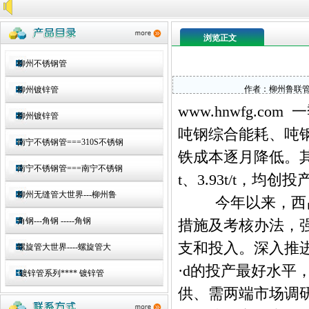
浏览正文
柳州不锈钢管
作者：
柳州鲁联
柳州镀锌管
www.hnwfg.com
一
柳州镀锌管
吨钢综合能耗、吨
南宁不锈钢管===310S不锈钢
铁成本逐月降低。其
南宁不锈钢管===南宁不锈钢
t、3.93t/t，均
柳州无缝管大世界---柳州鲁
今年以来，西昌
角钢---角钢 -----角钢
措施及考核办法，
支和投入。深入推进低
螺旋管大世界----螺旋管大
·d的投产最好水
镀锌管系列**** 镀锌管
供、需两端市场调