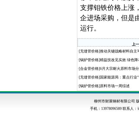
支撑钼铁价格上涨
企进场采购，但是
运行。
上
·[
无缝管价格
]
推动关键战略材料自主可
·[
锅炉管价格
]
精益技改见实效 绿色降
·[
合金管价格
]
6月大宗耐火原料市场
·[
无缝管价格
]
国家能源局：重点行业“
·[
锅炉管价格
]
原料市场一周综述
柳州市财展钢材有限公司 版权
手机：13978096589 联