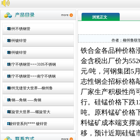
浏览正文
柳州不锈钢管
作者：
柳州鲁联
柳州镀锌管
铁合金各品种价格
柳州镀锌管
金含税出厂价为552
南宁不锈钢管===310S不锈钢
元/吨，河钢集团5月
南宁不锈钢管===南宁不锈钢
志性钢企招标价格
柳州无缝管大世界---柳州鲁
厂家生产积极性尚
角钢---角钢 -----角钢
行。硅锰价格下跌120
吨。原料锰矿价格
螺旋管大世界----螺旋管大
料锰矿成本端支撑
镀锌管系列**** 镀锌管
移，预计近期硅锰