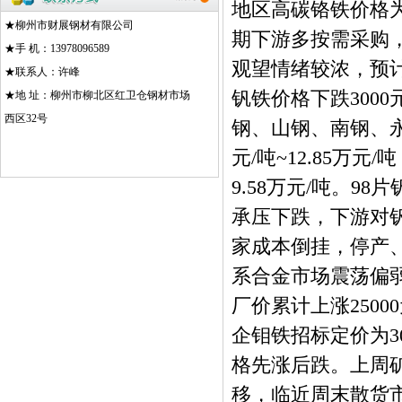
地区高碳铬铁价格为
★柳州市财展钢材有限公司
期下游多按需采购
★手 机：13978096589
观望情绪较浓，预
★联系人：许峰
钒铁价格下跌3000
★地 址：柳州市柳北区红卫仓钢材市场
西区32号
钢、山钢、南钢、永
元/吨~12.85万
9.58万元/吨。98
承压下跌，下游对
家成本倒挂，停产
系合金市场震荡偏
厂价累计上涨250
企钼铁招标定价为30.
格先涨后跌。上周
移，临近周末散货