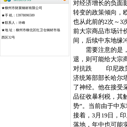
对经济增长的负面
★柳州市财展钢材有限公司
转变的政策倾向，
★手 机：13978096589
也从此前的2次～
★联系人：许峰
前大宗商品市场计
★地 址：柳州市柳北区红卫仓钢材市场
西区32号
间，后续中东地缘
需要注意的是，如
退，则可能给大宗
对抗跌 印尼政策端
济统筹部部长哈尔
了神经。他在接受
品征收暴利税，其
势”。当前由于中
接着，3月19日，印
落地，年中也可能