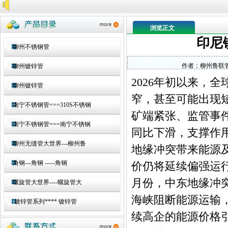
浏览正文
印尼
柳州不锈钢管
作者：
柳州鲁联
柳州镀锌管
2026年初以来，
柳州镀锌管
窄，甚至可能出现
南宁不锈钢管===310S不锈钢
矿端紧张、监管事
南宁不锈钢管===南宁不锈钢
同比下滑，支撑作
柳州无缝管大世界---柳州鲁
地缘冲突带来能源
角钢---角钢 -----角钢
价仍将延续偏强运
月份，中东地缘冲
螺旋管大世界----螺旋管大
海峡阻断能源运输
镀锌管系列**** 镀锌管
续高企的能源价格