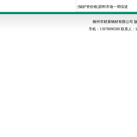
·[
锅炉管价格
]
原料市场一周综述
柳州市财展钢材有限公司 版权
手机：13978096589 联