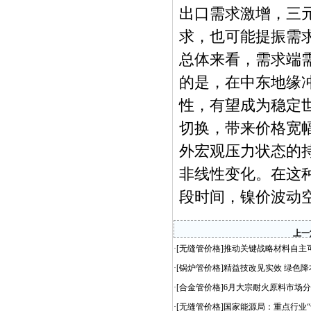
出口需求激增，三
求，也可能提振需
总体来看，需求端
的是，在中东地缘
性，有望成为稳定
切换，带来价格宽
外宏观压力状态的
非线性变化。在这
段时间，镍价波动空间
上一
·[
无缝管价格
]
推动关键战略材料自主可
·[
锅炉管价格
]
精益技改见实效 绿色降
·[
合金管价格
]
6月大宗耐火原料市场
·[
无缝管价格
]
国家能源局：重点行业“